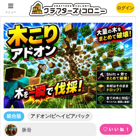
ログイン
Trer Cutter
メニュー
統合版
アドオン/ビヘイビアパック
豚骨