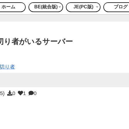
ホーム
BE(統合版)
JE(PC版)
ブログ
切り者がいるサーバー
裏切り者
15)
0
1
0