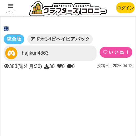
ログイン
右クリ検知
メニュー
統合版
アドオン/ビヘイビアパック
hajikun4863
投稿日：2026.04.12
383(週:4 月:30)
30
0
0