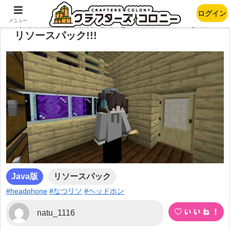
ログイン
くりぬかれたかぼちゃをヘッドホンにする
メニュー
リソースパック!!!
Java版
リソースパック
#headphone
#なつリソ
#ヘッドホン
natu_1116