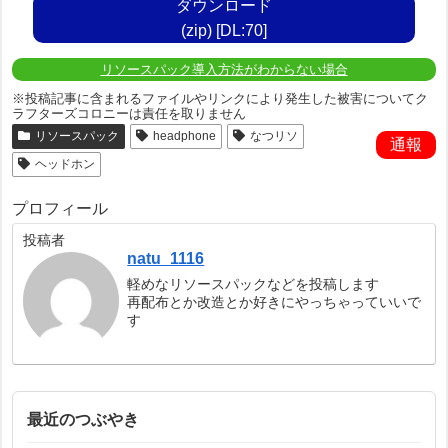
ダウンロード
(zip) [DL:70]
リソースパック導入方法がわからない場合
※投稿記事に含まれるファイルやリンクにより発生した被害についてク
ラフターズコロニーは責任を取りません
リソースパック
headphone
なつリソ
通報
ヘッドホン
プロフィール
投稿者
natu_1116
軽めなリソースパックなどを投稿します
再配布とか改造とか好きにやっちゃっていいで
す
最近のつぶやき