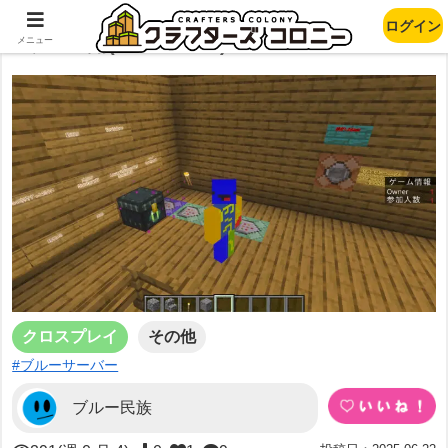
ログイン
ブルー鯖(BlueServer)
メニュー
クロスプレイ
その他
#ブルーサーバー
ブルー民族