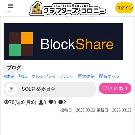
ログイン
BlockShareを紹介 (一時休止)
メニュー
ブログ
#建築 脱出 マルチプレイ ホラー 巨大建築 配布マップ
SOL建築委員会
78(週:0 月:0)
0
0
2
投稿日：2025.03.21 更新日：2025.03.22