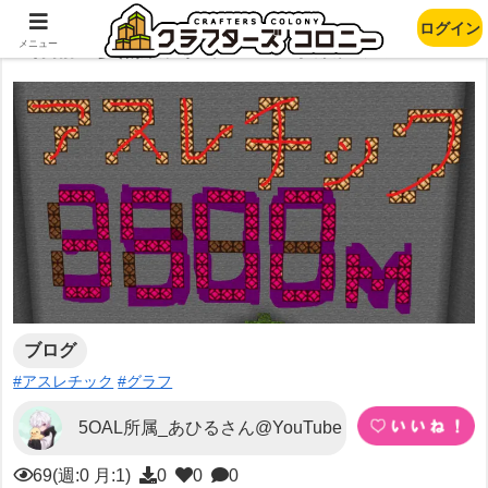
ログイン
作品の参照数、ダウンロード数グラフ
メニュー
ブログ
#アスレチック
#グラフ
5OAL所属_あひるさん@YouTube
69(週:0 月:1)
0
0
0