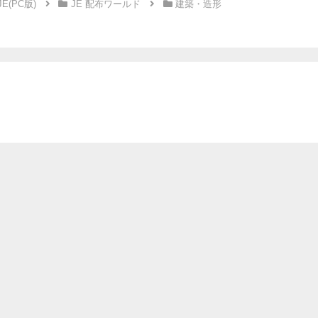
JE(PC版)
JE 配布ワールド
建築・造形