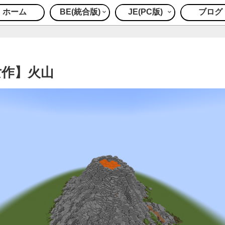
ホーム
BE(統合版)
JE(PC版)
ブログ
女作】火山