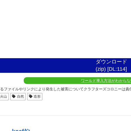
ダウンロード
(zip) [DL:114]
ワールド導入方法がわからな
れるファイルやリンクにより発生した被害についてクラフターズコロニーは責
火山
自然
造形