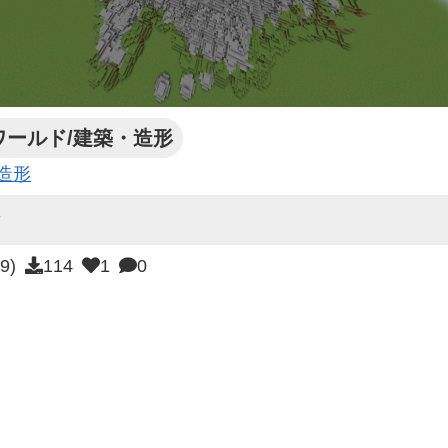
ワールド/建築・造形
#造形
ﾝ
:9)
114
1
0