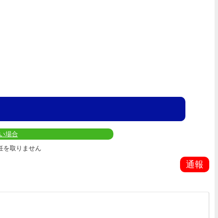
い場合
任を取りません
通報