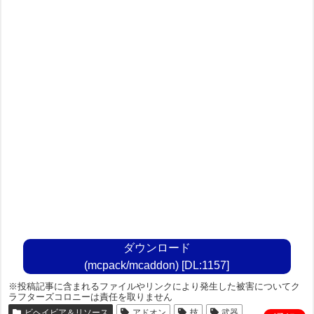
ダウンロード
(mcpack/mcaddon) [DL:1157]
※投稿記事に含まれるファイルやリンクにより発生した被害についてク
ラフターズコロニーは責任を取りません
ビヘイビア＆リソース
アドオン
技
武器