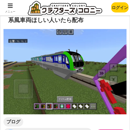
ログイン
鉄道アドオン MTC 東京モノレール10000
メニュー
系風車両ほしい人いたら配布
ブログ