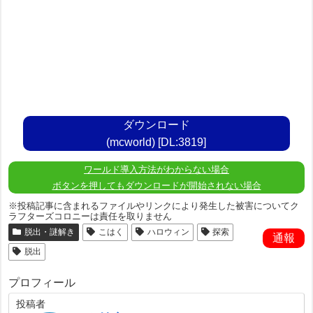
ダウンロード
(mcworld) [DL:3819]
ワールド導入方法がわからない場合
ボタンを押してもダウンロードが開始されない場合
※投稿記事に含まれるファイルやリンクにより発生した被害についてク
ラフターズコロニーは責任を取りません
脱出・謎解き
こはく
ハロウィン
探索
通報
脱出
プロフィール
投稿者