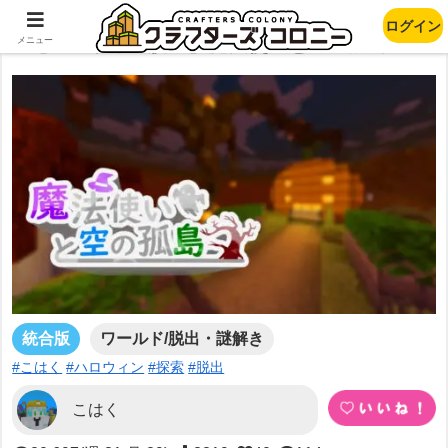
ログイン
【ハロウィン脱出】魔法使いと空の孤島
メニュー
統合版
ワールド/脱出・謎解き
#こはく
#ハロウィン
#探索
#脱出
こはく