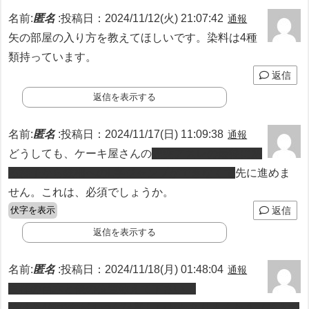
名前:
匿名
:
投稿日：2024/11/12(火) 21:07:42
通報
矢の部屋の入り方を教えてほしいです。染料は4種
類持っています。
返信
返信を表示する
名前:
匿名
:
投稿日：2024/11/17(日) 11:09:38
通報
どうしても、ケーキ屋さんの
煙突アスレの最後にあ
る梯子から鉄柵へのL字ジャンプができなくて
先に進めま
せん。これは、必須でしょうか。
伏字を表示
返信
返信を表示する
名前:
匿名
:
投稿日：2024/11/18(月) 01:48:04
通報
白樺の苗木と俵の位置教えて下さい…
俵は今4/5ですが１つだけ難しいとかありますか？（そうで