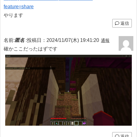
feature=share
やります
返信
名前:
匿名
:
投稿日：2024/11/07(木) 19:41:20
通報
確かここだったはずです
返信