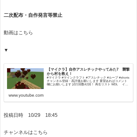
二次配布・自作発言等禁止
動画はこちら
▼
【マイクラ】自作アスレチックやってみた7 襲撃
から村を救え！
#マイクラ #マインクラフト #アスレチック #ループ #shorts
チャンネル登録・高評価お願いします 要望あればコメント
欄にお願いします 試行回数42回！ 再生リスト WDL イラ
スト @pooh-b1j
www.youtube.com
投稿日時 10/29 18:45
チャンネルはこちら