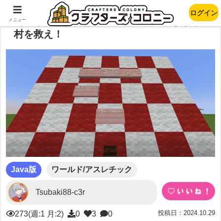
ログイン
【マイクラ】自作アスレチック 襲撃から
メニュー
村を救え！
Java版
ワールド/アスレチック
Tsubaki88-c3r
投稿日：2024.10.29
273(週:1 月:2)
0
3
0