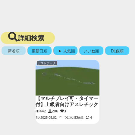
詳細検索
新着順
更新日順
人気順
いいね順
DL数順
アスレチック
【マルチプレイ可・タイマー
付】上級者向けアスレチック
442
206
3
つばめ北極星
2025.05.02
4