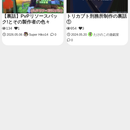
【裏話】PvPリソースパッ
トリカブト刑務所制作の裏話
ク!とその製作者の色々
①
134
1
954
3
Super Hiko14
たけのこの遊戯室
2026.05.06
0
2024.05.20
0