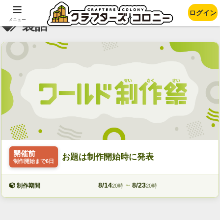
ログイン
メニュー
裏話
開催前
お題は制作開始時に発表
制作開始まで6日
8/14
~
8/23
制作期間
20時
20時