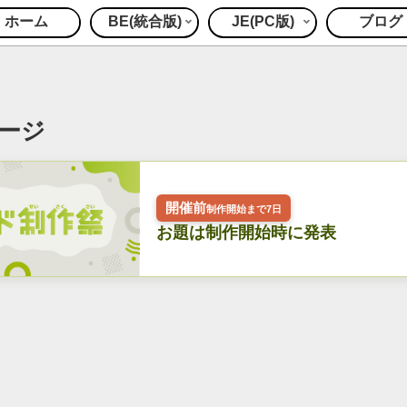
ホーム
BE(統合版)
JE(PC版)
ブログ
ージ
開催前
制作開始まで7日
お題は制作開始時に発表