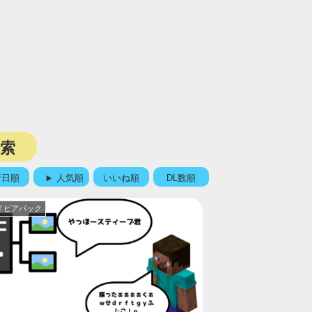
検索
新日順
人気順
いいね順
DL数順
イビアパック