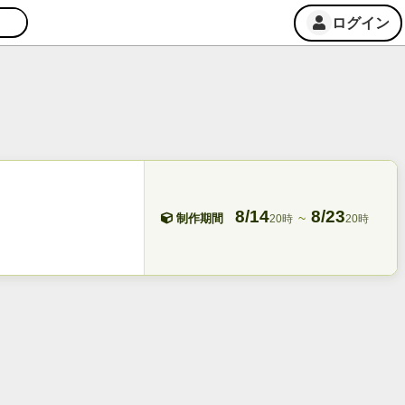
ログイン
8/14
8/23
~
制作期間
20時
20時