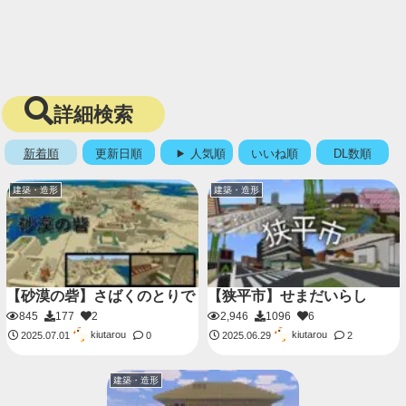
詳細検索
新着順
更新日順
人気順
いいね順
DL数順
建築・造形
建築・造形
【砂漠の砦】さばくのとりで
【狭平市】せまだいらし
845
177
2
2,946
1096
6
kiutarou
kiutarou
2025.07.01
0
2025.06.29
2
建築・造形