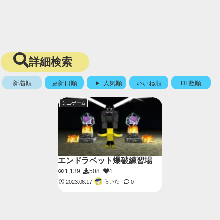
詳細検索
新着順
更新日順
人気順
いいね順
DL数順
ミニゲーム
エンドラベット爆破練習場
1,139
508
4
らいた
2023.06.17
0