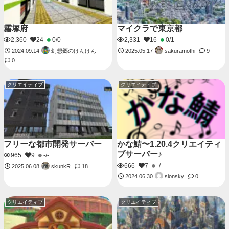
霧塚府
マイクラで東京都
2,360
24
0/0
2,331
16
0/1
幻想郷のけんけん
sakuramothi
2024.09.14
2025.05.17
9
0
クリエイティブ
クリエイティブ
フリーな都市開発サーバー
かな鯖〜1.20.4クリエイティ
ブサーバー♪
965
9
-/-
666
7
-/-
skunkR
2025.06.08
18
sionsky
2024.06.30
0
クリエイティブ
クリエイティブ