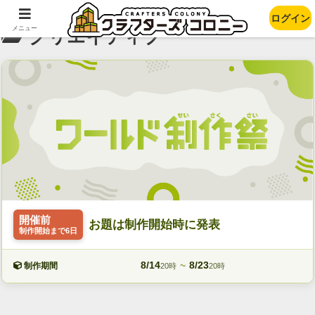
ログイン
メニュー
クリエイティブ
開催前
お題は制作開始時に発表
制作開始まで6日
8/14
~
8/23
制作期間
20時
20時