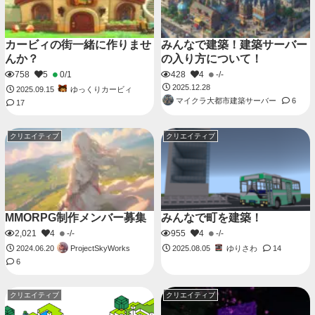
カービィの街一緒に作りませ
みんなで建築！建築サーバー
んか？
の入り方について！
758
5
0/1
428
4
-/-
2025.12.28
ゆっくりカービィ
2025.09.15
マイクラ大都市建築サーバー
6
17
クリエイティブ
クリエイティブ
MMORPG制作メンバー募集
みんなで町を建築！
2,021
4
-/-
955
4
-/-
ProjectSkyWorks
ゆりさわ
2024.06.20
2025.08.05
14
6
クリエイティブ
クリエイティブ