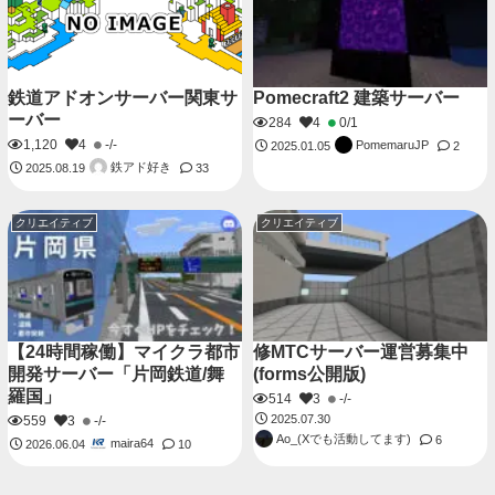
鉄道アドオンサーバー関東サ
Pomecraft2 建築サーバー
ーバー
284
4
0/1
1,120
4
-/-
PomemaruJP
2025.01.05
2
鉄アド好き
2025.08.19
33
クリエイティブ
クリエイティブ
【24時間稼働】マイクラ都市
修MTCサーバー運営募集中
開発サーバー「片岡鉄道/舞
(forms公開版)
羅国」
514
3
-/-
2025.07.30
559
3
-/-
Ao_(Xでも活動してます)
6
maira64
2026.06.04
10