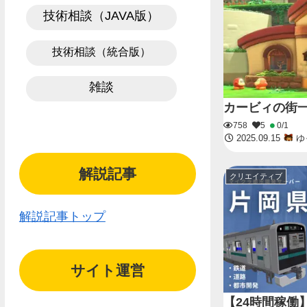
技術相談（JAVA版）
技術相談（統合版）
雑談
カービィの街
758
5
0/1
2025.09.15
ゆ
解説記事
クリエイティブ
解説記事トップ
サイト運営
【24時間稼働