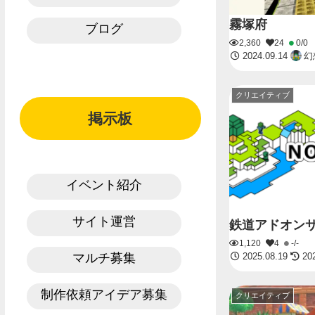
霧塚府
ブログ
2,360
24
0/0
2024.09.14
幻
クリエイティブ
掲示板
イベント紹介
サイト運営
鉄道アドオン
1,120
4
-/-
マルチ募集
2025.08.19
202
制作依頼アイデア募集
クリエイティブ