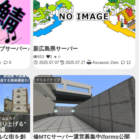
ィブサーバー♪
新広島県サーバー
653
2
-/-
y
0
2025.07.07
2025.07.27
Assassin Zero
12
クリエイティブ
アルな街を創
修MTCサーバー運営募集中(forms公開