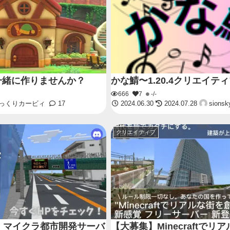
一緒に作りませんか？
かな鯖〜1.20.4クリエイテ
666
7
-/-
っくりカービィ
17
2024.06.30
2024.07.28
sionsk
クリエイティブ
】マイクラ都市開発サーバ
【大募集】Minecraftでリ