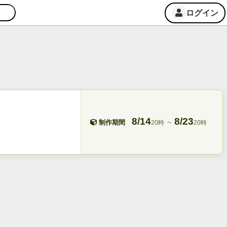
ログイン
8/14
8/23
~
制作期間
20時
20時