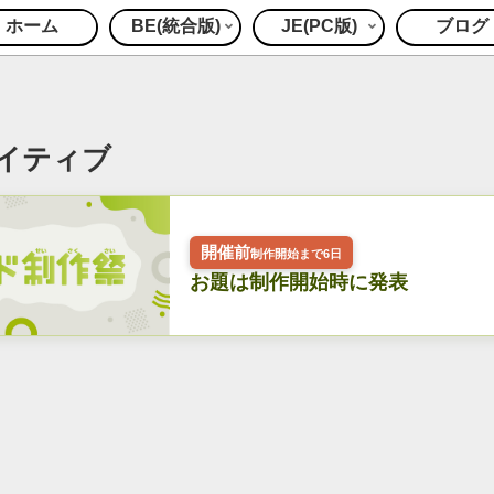
ホーム
BE(統合版)
JE(PC版)
ブログ
イティブ
開催前
制作開始まで6日
お題は制作開始時に発表