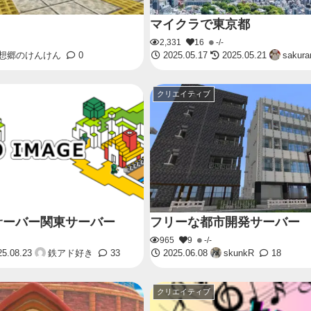
マイクラで東京都
2,331
16
-/-
想郷のけんけん
0
2025.05.17
2025.05.21
sakura
クリエイティブ
サーバー関東サーバー
フリーな都市開発サーバー
965
9
-/-
5.08.23
鉄アド好き
33
2025.06.08
skunkR
18
クリエイティブ