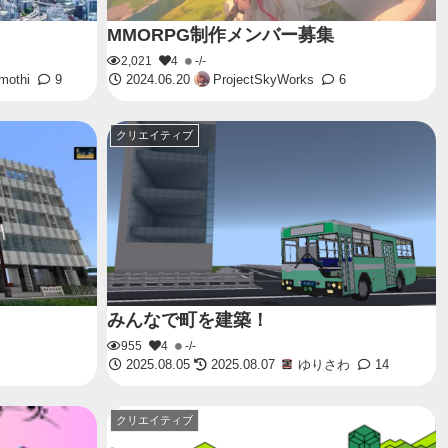
MMORPG制作メンバー募集
2,021
4
-/-
mothi
9
2024.06.20
ProjectSkyWorks
6
クリエイティブ
みんなで町を建築！
955
4
-/-
2025.08.05
2025.08.07
ゆりさわ
14
クリエイティブ