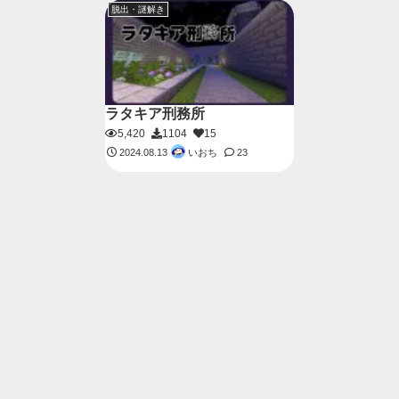
脱出・謎解き
ラタキア刑務所
5,420
1104
15
いおち
2024.08.13
23