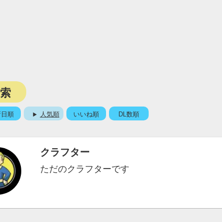
検索
新日順
人気順
いいね順
DL数順
クラフター
ただのクラフターです