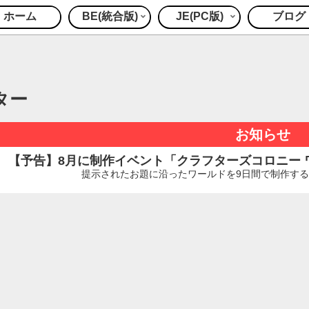
ホーム
BE(統合版)
JE(PC版)
ブログ
ター
お知らせ
【予告】8月に制作イベント「クラフターズコロニー ワー
提示されたお題に沿ったワールドを9日間で制作するイ