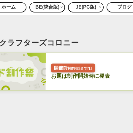
ホーム
BE(統合版)
JE(PC版)
ブログ
9_クラフターズコロニー
開催前
制作開始まで7日
お題は制作開始時に発表