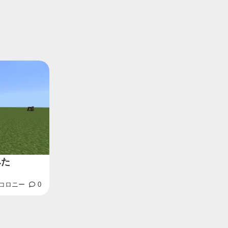
みた
ズコロニー
0