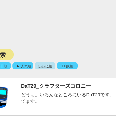
検索
新日順
人気順
いいね順
DL数順
DaT29_クラフターズコロニー
どうも。いろんなところにいるDaT29です。 Mine
てます。