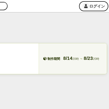
ログイン
8/14
8/23
~
制作期間
20時
20時