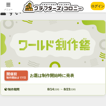
ログイン
メニュー
すい
開催前
お題は制作開始時に発表
制作開始まで7日
8/14
~
8/23
制作期間
20時
20時