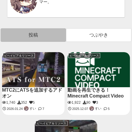
マー。
投稿
つぶやき
ビヘイビア＆リソース
ビヘイビア＆リソース
MTC2にATSを追加するアド
動画を再生できる！
オン
Minecraft Compact Video
1,740
352
5
1,922
90
3
すい
すい
2026.01.24
7
2025.12.07
5
ビヘイビア＆リソース