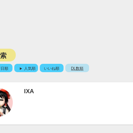
検索
新日順
人気順
いいね順
DL数順
IXA