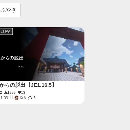
つぶやき
・謎解き
からの脱出【JE1.16.5】
82
1299
13
1.03.11
IXA
5