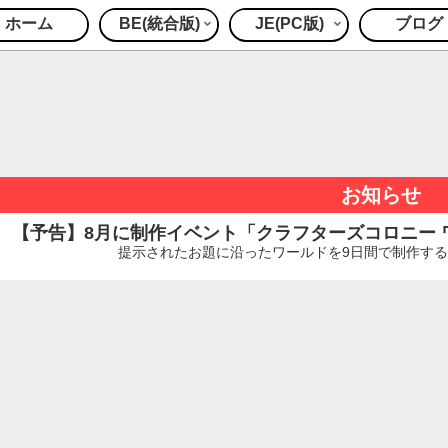
ホーム
BE(統合版)
JE(PC版)
ブログ
お知らせ
【予告】8月に制作イベント「クラフターズコロニー ワー
提示されたお題に沿ったワールドを9日間で制作するイ