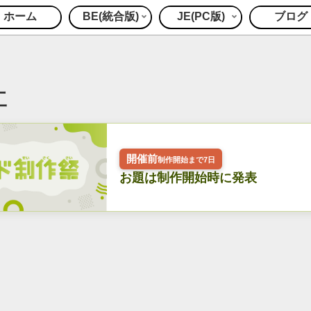
ホーム
BE(統合版)
JE(PC版)
ブログ
工
開催前
制作開始まで7日
お題は制作開始時に発表