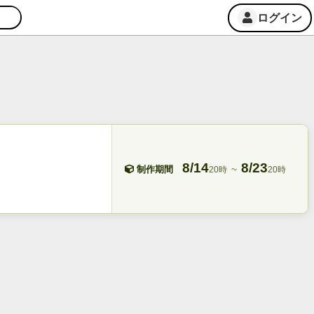
ログイン
8/14
8/23
~
制作期間
20時
20時