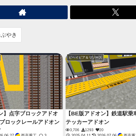
つぶやき
ビヘイビア＆リソース
ン】点字ブロックアドオ
【BE版アドオン】鉄道駅乗
字ブロックレールアドオン
テッカーアドオン
7
3,706
1293
20
6.06.27
西高重工
3
2025.04.11
2026.07.06
西高重