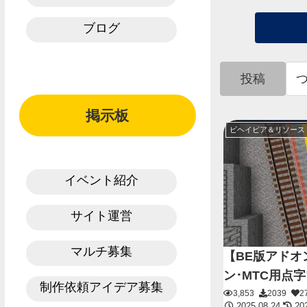
ブログ
投稿
掲示板
ビヘイビア＆リソース
イベント紹介
サイト運営
マルチ募集
【BE版アドオ
ン･MTC用点
制作依頼アイデア募集
3,853
2039
2
2025.08.24
202