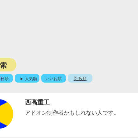
検索
新日順
人気順
いいね順
DL数順
西高重工
アドオン制作者かもしれない人です。