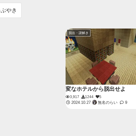
つぶやき
脱出・謎解き
変なホテルから脱出せよ
3,917
1244
5
2024.10.27
無名のらい
9