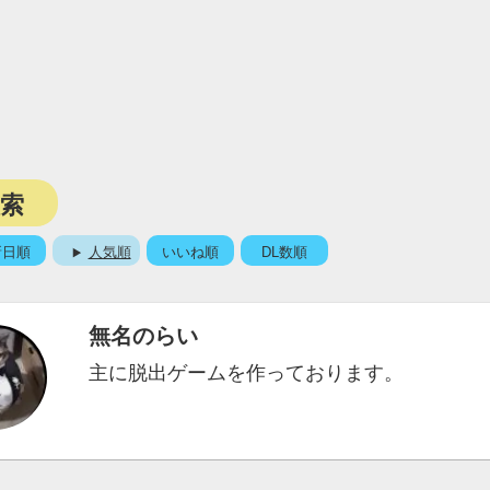
検索
新日順
人気順
いいね順
DL数順
無名のらい
主に脱出ゲームを作っております。