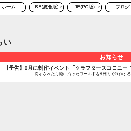
ホーム
BE(統合版)
JE(PC版)
ブログ
らい
お知らせ
【予告】8月に制作イベント「クラフターズコロニー ワー
提示されたお題に沿ったワールドを9日間で制作するイ