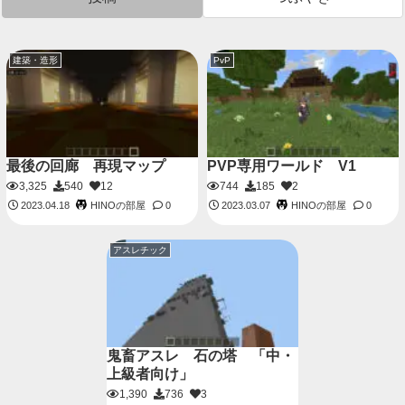
建築・造形
PvP
最後の回廊 再現マップ
PVP専用ワールド V1
3,325
540
12
744
185
2
HINOの部屋
HINOの部屋
2023.04.18
0
2023.03.07
0
アスレチック
鬼畜アスレ 石の塔 「中・
上級者向け」
1,390
736
3