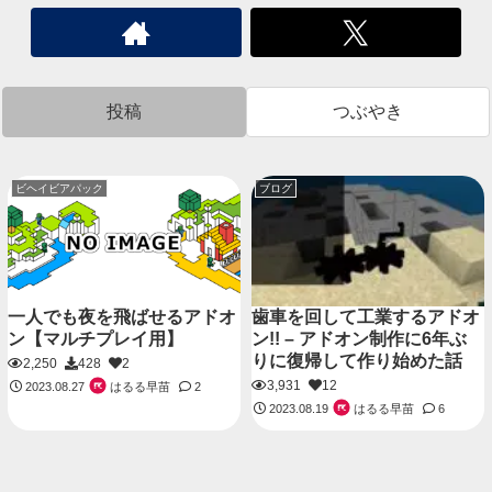
投稿
つぶやき
ビヘイビアパック
ブログ
一人でも夜を飛ばせるアドオ
歯車を回して工業するアドオ
ン【マルチプレイ用】
ン!! – アドオン制作に6年ぶ
りに復帰して作り始めた話
2,250
428
2
3,931
12
はるる早苗
2023.08.27
2
はるる早苗
2023.08.19
6