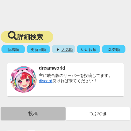
詳細検索
新着順
更新日順
人気順
いいね順
DL数順
dreamworld
主に統合版のサーバーを投稿してます。
discord
良ければ来てください！
投稿
つぶやき