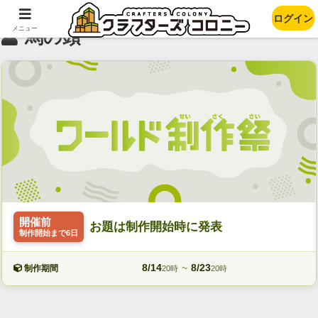
ログイン
メニュー
馬の頭
開催前
お題は制作開始時に発表
制作開始まで6日
8/14
~
8/23
制作期間
20時
20時