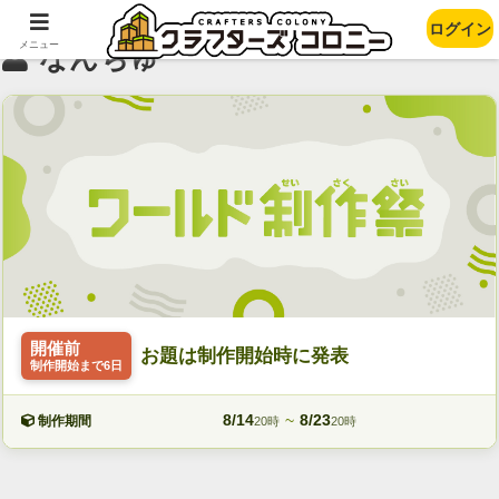
ログイン
メニュー
なんちゅ
開催前
お題は制作開始時に発表
制作開始まで6日
8/14
~
8/23
制作期間
20時
20時