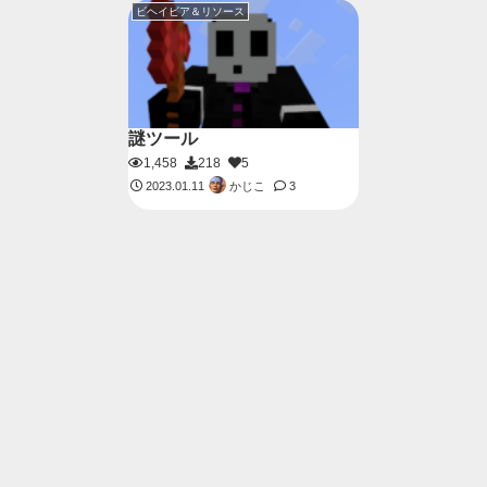
ビヘイビア＆リソース
謎ツール
1,458
218
5
かじこ
2023.01.11
3