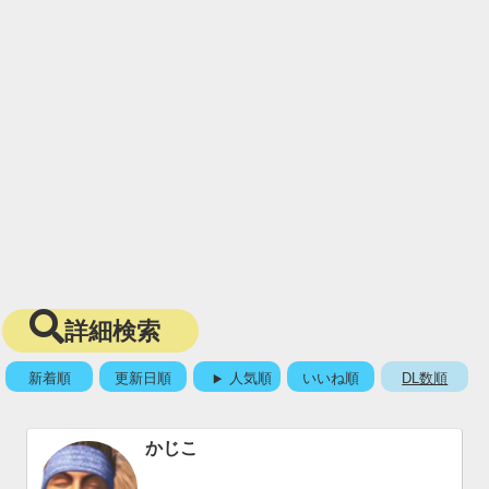
詳細検索
新着順
更新日順
人気順
いいね順
DL数順
かじこ