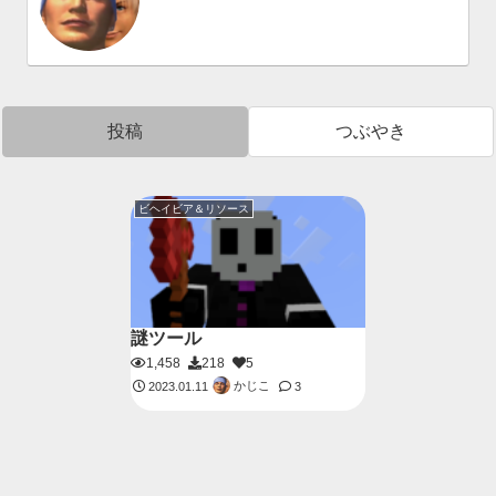
投稿
つぶやき
ビヘイビア＆リソース
謎ツール
1,458
218
5
かじこ
2023.01.11
3