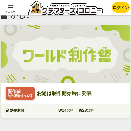
ログイン
メニュー
かじこ
開催前
お題は制作開始時に発表
制作開始まで6日
8/14
~
8/23
制作期間
20時
20時