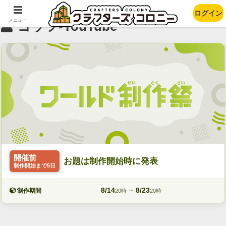
ログイン
メニュー
ゴッツ-YouTube
開催前
お題は制作開始時に発表
制作開始まで5日
8/14
~
8/23
制作期間
20時
20時