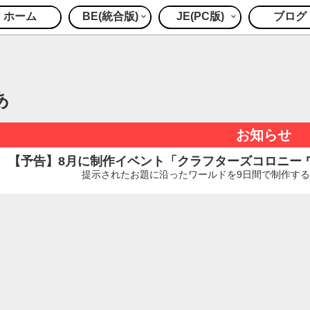
ホーム
BE(統合版)
JE(PC版)
ブログ
あ
お知らせ
【予告】8月に制作イベント「クラフターズコロニー ワー
提示されたお題に沿ったワールドを9日間で制作するイ