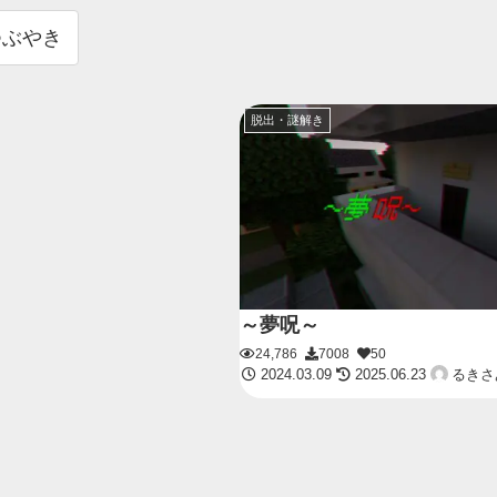
つぶやき
脱出・謎解き
～夢呪～
24,786
7008
50
2024.03.09
2025.06.23
るきさ