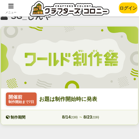
ログイン
メニュー
SG_しんや
開催前
お題は制作開始時に発表
制作開始まで7日
8/14
~
8/23
制作期間
20時
20時