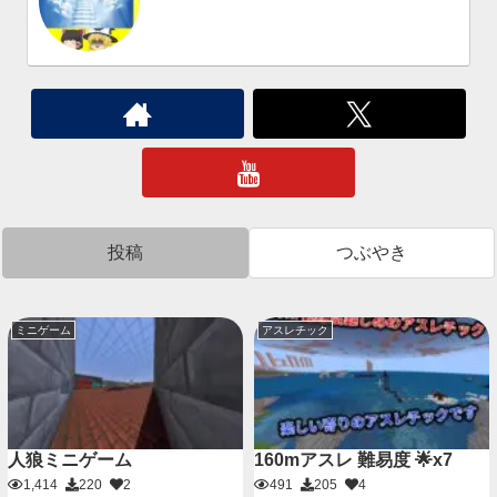
投稿
つぶやき
ミニゲーム
アスレチック
人狼ミニゲーム
160mアスレ 難易度 🌟x7
1,414
220
2
491
205
4