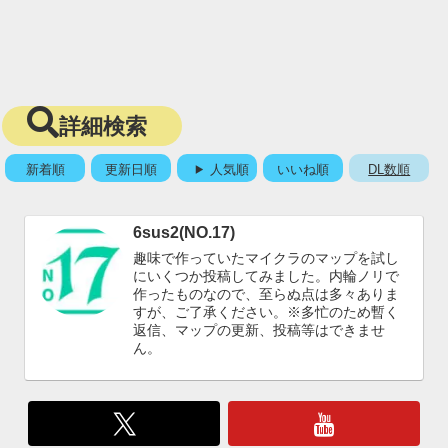
詳細検索
新着順
更新日順
人気順
いいね順
DL数順
6sus2(NO.17)
趣味で作っていたマイクラのマップを試し
にいくつか投稿してみました。内輪ノリで
作ったものなので、至らぬ点は多々ありま
すが、ご了承ください。※多忙のため暫く
返信、マップの更新、投稿等はできませ
ん。