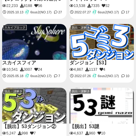
22,233
8188
56
13,538
7335
32
6sus2(NO.17)
6sus2(NO.17)
2025.10.13
27
2022.07.27
17
スカイブロック
脱出・謎解き
スカイスフィア
ダンジョン【53】
10,541
3007
24
4,867
1137
4
6sus2(NO.17)
6sus2(NO.17)
2025.05.18
7
2022.07.26
10
脱出・謎解き
脱出・謎解き
【脱出】53ダンジョン②
【脱出】53謎
5,247
998
7
4,637
960
10