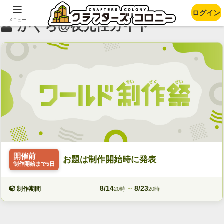
ログイン
メニュー
かぐら@夜光性カイト
開催前
お題は制作開始時に発表
制作開始まで5日
8/14
~
8/23
制作期間
20時
20時