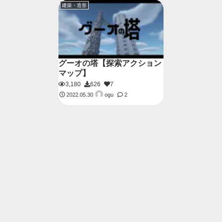
建築・造形
グーオの塔【探索アクション
マップ】
3,180
626
7
ogu
2022.05.30
2