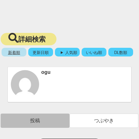
詳細検索
新着順
更新日順
人気順
いいね順
DL数順
ogu
投稿
つぶやき