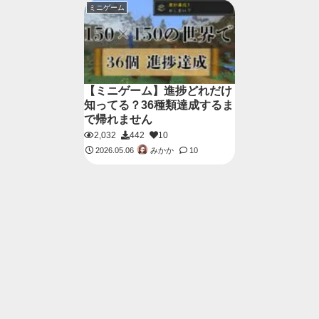
ミニゲーム
【ミニゲーム】進捗どれだけ
知ってる？36種類達成するま
で帰れません
2,032
442
10
みかか
2026.05.06
10