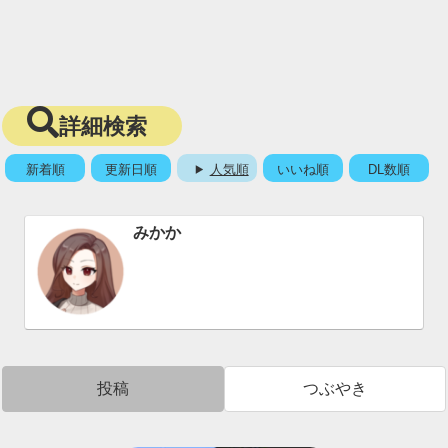
詳細検索
新着順
更新日順
人気順
いいね順
DL数順
みかか
投稿
つぶやき