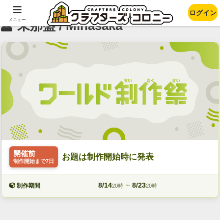
ログイン
メニュー
未那盛 / Minasaka
開催前
お題は制作開始時に発表
制作開始まで7日
8/14
~
8/23
制作期間
20時
20時