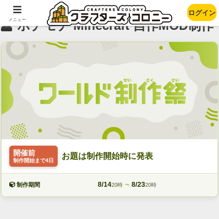
ログイン
メニュー
ポチモチ Minecraft 自作MOD制作
開催前
お題は制作開始時に発表
制作開始まで4日
8/14
~
8/23
制作期間
20時
20時