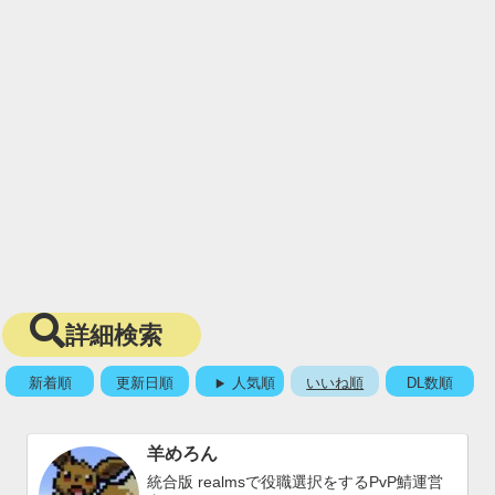
詳細検索
新着順
更新日順
人気順
いいね順
DL数順
羊めろん
統合版 realmsで役職選択をするPvP鯖運営