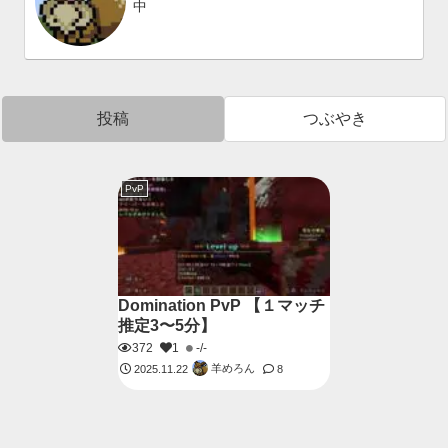
中
投稿
つぶやき
PvP
Domination PvP 【１マッチ
推定3〜5分】
372
1
-/-
羊めろん
2025.11.22
8