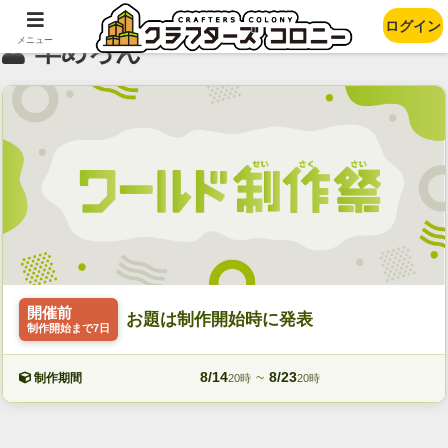
ログイン
メニュー
羊めろん
開催前
お題は制作開始時に発表
制作開始まで7日
8/14
~
8/23
制作期間
20時
20時