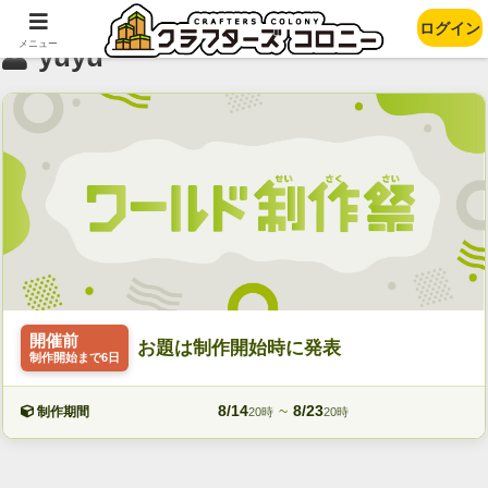
ログイン
メニュー
yuyu
開催前
お題は制作開始時に発表
制作開始まで6日
8/14
~
8/23
制作期間
20時
20時