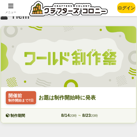
ログイン
メニュー
Ylem
開催前
お題は制作開始時に発表
制作開始まで7日
8/14
~
8/23
制作期間
20時
20時