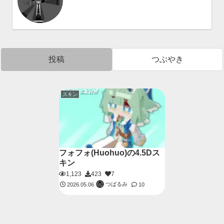
投稿
つぶやき
スキン
フォフォ(Huohuo)の4.5Dス
キン
1,123
423
7
つばるみ
2026.05.06
10