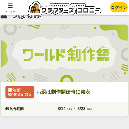
ログイン
メニュー
つばるみ
開催前
お題は制作開始時に発表
制作開始まで6日
8/14
~
8/23
制作期間
20時
20時