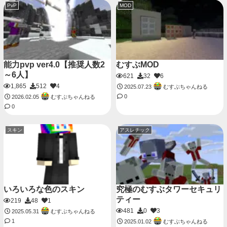
PvP
MOD
能力pvp ver4.0【推奨人数2
むすぶMOD
～6人】
621
32
6
1,865
512
4
むすぶちゃんねる
2025.07.23
0
むすぶちゃんねる
2026.02.05
0
スキン
アスレチック
いろいろな色のスキン
究極のむすぶタワーセキュリ
ティー
219
48
1
481
0
3
むすぶちゃんねる
2025.05.31
1
むすぶちゃんねる
2025.01.02