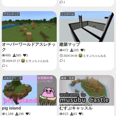
1
アスレチック
ミニゲーム
オーバーワールドアスレチッ
建築マップ
ク
472
105
2
995
585
3
むすぶちゃんねる
2024.04.06
1
むすぶちゃんねる
2024.07.17
1
スカイブロック
建築・造形
pig island
むすぶキャッスル
1,188
196
2
615
93
1