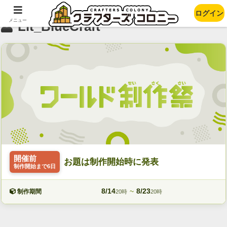
ログイン
メニュー
Lit_BlueCraft
開催前
お題は制作開始時に発表
制作開始まで6日
8/14
~
8/23
制作期間
20時
20時