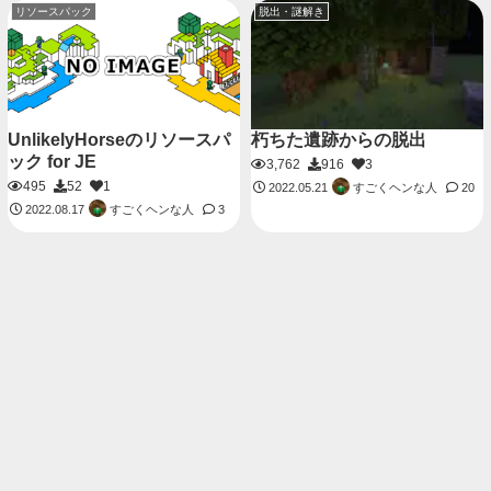
リソースパック
脱出・謎解き
UnlikelyHorseのリソースパ
朽ちた遺跡からの脱出
ック for JE
3,762
916
3
495
52
1
すごくヘンな人
2022.05.21
20
すごくヘンな人
2022.08.17
3