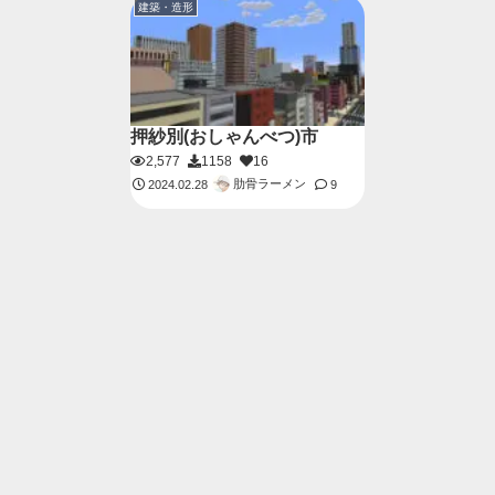
建築・造形
押紗別(おしゃんべつ)市
2,577
1158
16
肋骨ラーメン
2024.02.28
9