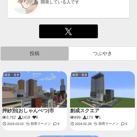
開発している人です
投稿
つぶやき
建築・造形
建築・造形
押紗別(おしゃんべつ)市
創成スクエア
3,762
1418
6
899
173
1
肋骨ラーメン
肋骨ラーメン
2024.03.03
9
2024.02.28
0