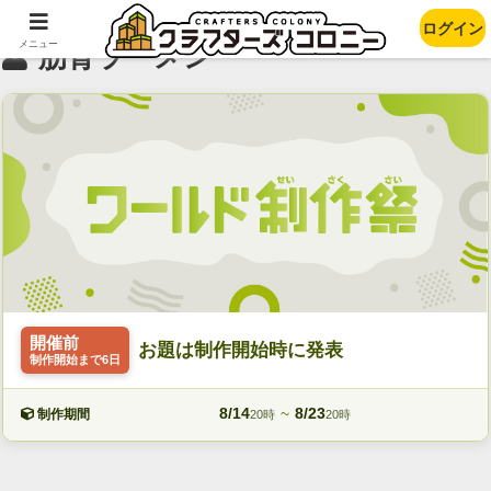
ログイン
メニュー
肋骨ラーメン
開催前
お題は制作開始時に発表
制作開始まで6日
8/14
~
8/23
制作期間
20時
20時