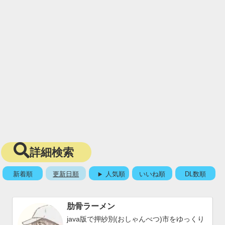
詳細検索
新着順
更新日順
人気順
いいね順
DL数順
肋骨ラーメン
java版で押紗別(おしゃんべつ)市をゆっくり